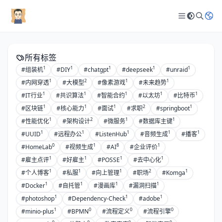
所有标签
1
1
1
1
1
#组装机
#DIY
#chatgpt
#deepseek
#unraid
1
2
1
1
#内网穿透
#大模型
#像素游戏
#未来趋势
1
1
1
1
1
#IT行业
#共识算法
#智能合约
#以太坊
#比特币
1
1
1
2
1
#区块链
#核心能力
#面试
#求职
#springboot
1
2
1
1
#性能优化
#架构设计
#微服务
#数据库主键
1
1
1
1
1
#UUID
#远程办公
#ListenHub
#音频生成
#播客
0
1
8
1
#HomeLab
#视频生成
#AI
#企业评价
1
1
1
1
#雇主点评
#好雇主
#POSSE
#去中心化
1
1
1
2
1
#个人博客
#私服
#向上管理
#职场
#Komga
1
1
1
1
#Docker
#自托管
#漫画库
#漏洞扫描
1
1
1
#photoshop
#Dependency-Check
#adobe
1
0
0
0
#minio-plus
#BPMN
#流程定义
#流程引擎