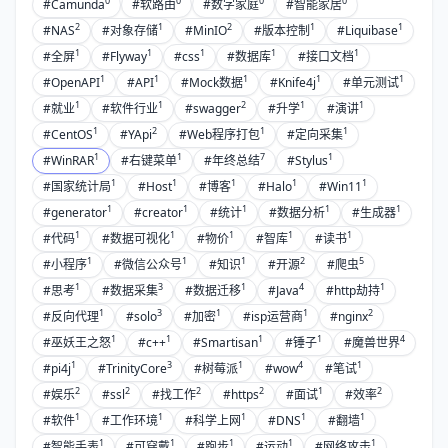
0
0
0
0
#Camunda
#软路由
#数字家庭
#智能家居
2
1
2
1
1
#NAS
#对象存储
#MinIO
#版本控制
#Liquibase
1
1
1
1
1
#全屏
#Flyway
#css
#数据库
#接口文档
1
1
1
1
1
#OpenAPI
#API
#Mock数据
#Knife4j
#单元测试
1
1
2
1
1
#就业
#软件行业
#swagger
#升学
#演讲
1
2
1
1
#CentOS
#YApi
#Web程序打包
#定向采集
1
1
7
1
#WinRAR
#右键菜单
#年终总结
#Stylus
1
1
1
1
1
#国家统计局
#Host
#博客
#Halo
#Win11
1
1
1
1
1
#generator
#creator
#统计
#数据分析
#生成器
1
1
1
1
1
#代码
#数据可视化
#物价
#智库
#读书
1
1
1
2
5
#小程序
#微信公众号
#知识
#开源
#爬虫
1
3
1
4
1
#思考
#数据采集
#数据迁移
#Java
#http劫持
1
3
1
1
2
#反向代理
#solo
#加密
#isp运营商
#nginx
1
1
1
1
4
#巫妖王之怒
#c++
#Smartisan
#锤子
#魔兽世界
1
3
1
4
1
#pi4j
#TrinityCore
#树莓派
#wow
#笔试
2
2
2
2
1
2
#娱乐
#ssl
#找工作
#https
#面试
#效率
1
1
1
1
1
#软件
#工作环境
#科学上网
#DNS
#翻墙
1
1
1
1
1
#智能手表
#可穿戴
#跑步
#运动
#网络攻击