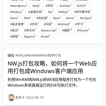
3
1
1
1
1
#wordpress
#php
#拜年
#xmlrpc
#2016
1
1
2
2
1
#Node.js
#桌面应用
#js
#NW.js
#软件著作权
1
1
1
1
1
1
#xms
#bat
#批处理
#jvm
#xmx
#eclipse
1
2
5
4
1
#版本管理
#手机
#科技
#GitHub
#学习
2
1
2
16
2
#励志
#表空间
#javascript
#编程
#Oracle
5
3
0
#随笔
#jquery
#Halo
编程
#NW.js
#WinRAR
#Web程序打包
NW.js打包攻略，如何将一个Web应
用打包成Windows客户端应用
利用WinRAR和NW.js将WEB应用程序打包为一个可在
Windows系统直接运行的EXE可执行文件。
发布于 2022-06-10