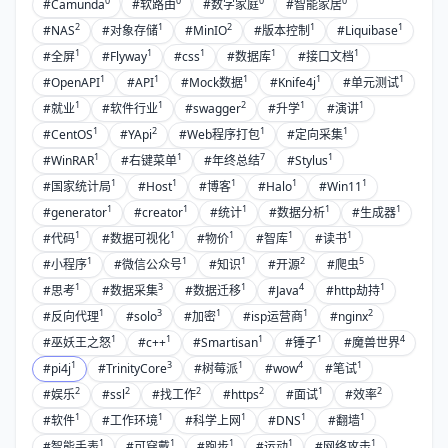
0
0
0
0
#Camunda
#软路由
#数字家庭
#智能家居
2
1
2
1
1
#NAS
#对象存储
#MinIO
#版本控制
#Liquibase
1
1
1
1
1
#全屏
#Flyway
#css
#数据库
#接口文档
1
1
1
1
1
#OpenAPI
#API
#Mock数据
#Knife4j
#单元测试
1
1
2
1
1
#就业
#软件行业
#swagger
#升学
#演讲
1
2
1
1
#CentOS
#YApi
#Web程序打包
#定向采集
1
1
7
1
#WinRAR
#右键菜单
#年终总结
#Stylus
1
1
1
1
1
#国家统计局
#Host
#博客
#Halo
#Win11
1
1
1
1
1
#generator
#creator
#统计
#数据分析
#生成器
1
1
1
1
1
#代码
#数据可视化
#物价
#智库
#读书
1
1
1
2
5
#小程序
#微信公众号
#知识
#开源
#爬虫
1
3
1
4
1
#思考
#数据采集
#数据迁移
#Java
#http劫持
1
3
1
1
2
#反向代理
#solo
#加密
#isp运营商
#nginx
1
1
1
1
4
#巫妖王之怒
#c++
#Smartisan
#锤子
#魔兽世界
1
3
1
4
1
#pi4j
#TrinityCore
#树莓派
#wow
#笔试
2
2
2
2
1
2
#娱乐
#ssl
#找工作
#https
#面试
#效率
1
1
1
1
1
#软件
#工作环境
#科学上网
#DNS
#翻墙
1
1
1
1
1
#智能手表
#可穿戴
#跑步
#运动
#网络攻击