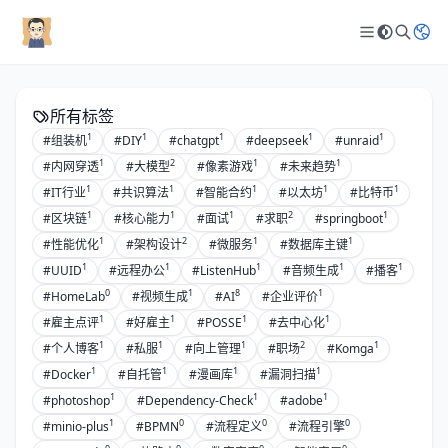
所有标签
1
1
1
1
1
#组装机
#DIY
#chatgpt
#deepseek
#unraid
1
2
1
1
#内网穿透
#大模型
#像素游戏
#未来趋势
1
1
1
1
1
#IT行业
#共识算法
#智能合约
#以太坊
#比特币
1
1
1
2
1
#区块链
#核心能力
#面试
#求职
#springboot
1
2
1
1
#性能优化
#架构设计
#微服务
#数据库主键
1
1
1
1
1
#UUID
#远程办公
#ListenHub
#音频生成
#播客
0
1
8
1
#HomeLab
#视频生成
#AI
#企业评价
1
1
1
1
#雇主点评
#好雇主
#POSSE
#去中心化
1
1
1
2
1
#个人博客
#私服
#向上管理
#职场
#Komga
1
1
1
1
#Docker
#自托管
#漫画库
#漏洞扫描
1
1
1
#photoshop
#Dependency-Check
#adobe
1
0
0
0
#minio-plus
#BPMN
#流程定义
#流程引擎