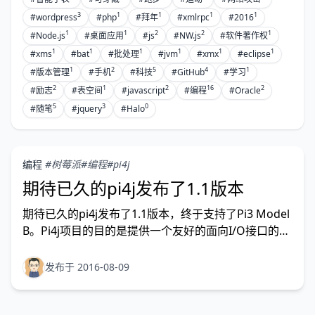
3
1
1
1
1
#wordpress
#php
#拜年
#xmlrpc
#2016
1
1
2
2
1
#Node.js
#桌面应用
#js
#NW.js
#软件著作权
1
1
1
1
1
1
#xms
#bat
#批处理
#jvm
#xmx
#eclipse
1
2
5
4
1
#版本管理
#手机
#科技
#GitHub
#学习
2
1
2
16
2
#励志
#表空间
#javascript
#编程
#Oracle
5
3
0
#随笔
#jquery
#Halo
编程
#树莓派
#编程
#pi4j
期待已久的pi4j发布了1.1版本
期待已久的pi4j发布了1.1版本，终于支持了Pi3 Model
B。Pi4j项目的目的是提供一个友好的面向I/O接口的
API，以jar包形式提供。通过Pi4j的API，我们可以轻
松控制GPIO而不用关注底层实现。
发布于 2016-08-09