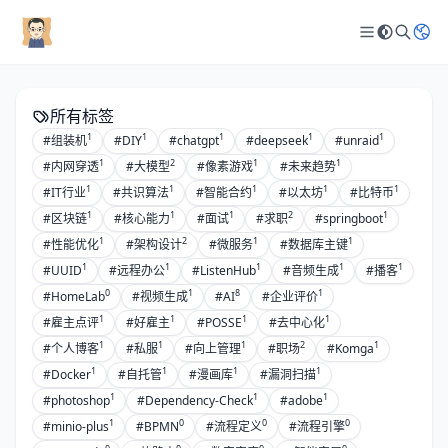
所有标签
1
1
1
1
1
#组装机
#DIY
#chatgpt
#deepseek
#unraid
1
2
1
1
#内网穿透
#大模型
#像素游戏
#未来趋势
1
1
1
1
1
#IT行业
#共识算法
#智能合约
#以太坊
#比特币
1
1
1
2
1
#区块链
#核心能力
#面试
#求职
#springboot
1
2
1
1
#性能优化
#架构设计
#微服务
#数据库主键
1
1
1
1
1
#UUID
#远程办公
#ListenHub
#音频生成
#播客
0
1
8
1
#HomeLab
#视频生成
#AI
#企业评价
1
1
1
1
#雇主点评
#好雇主
#POSSE
#去中心化
1
1
1
2
1
#个人博客
#私服
#向上管理
#职场
#Komga
1
1
1
1
#Docker
#自托管
#漫画库
#漏洞扫描
1
1
1
#photoshop
#Dependency-Check
#adobe
1
0
0
0
#minio-plus
#BPMN
#流程定义
#流程引擎