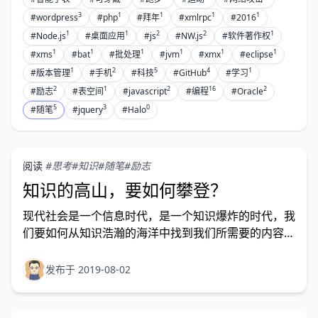
3
1
1
1
1
#wordpress
#php
#拜年
#xmlrpc
#2016
1
1
2
2
1
#Node.js
#桌面应用
#js
#NW.js
#软件著作权
1
1
1
1
1
1
#xms
#bat
#批处理
#jvm
#xmx
#eclipse
1
2
5
4
1
#版本管理
#手机
#科技
#GitHub
#学习
2
1
2
16
2
#励志
#表空间
#javascript
#编程
#Oracle
5
3
0
#随笔
#jquery
#Halo
阅读
#思考
#知识
#随笔
#励志
知识的高山，要如何攀登？
现代社会是一个信息时代，是一个知识爆炸的时代，我
们要如何从知识浩瀚的海洋中找到我们所需要的内容？
我们要如何梳理我们的知识从而形成自己的知识体系？
我们要如何以自己的知识体系指导我们的生活、工作？
发布于 2019-08-02
请带着以上问题阅读本文，相信您会有不小收获。