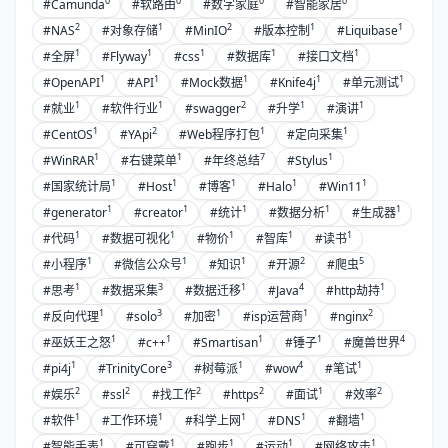
0
0
0
0
#Camunda
#软路由
#数字家庭
#智能家居
2
1
2
1
1
#NAS
#对象存储
#MinIO
#版本控制
#Liquibase
1
1
1
1
1
#全屏
#Flyway
#css
#数据库
#接口文档
1
1
1
1
1
#OpenAPI
#API
#Mock数据
#Knife4j
#单元测试
1
1
2
1
1
#就业
#软件行业
#swagger
#升学
#演讲
1
2
1
1
#CentOS
#YApi
#Web程序打包
#定向采集
1
1
7
1
#WinRAR
#右键菜单
#年终总结
#Stylus
1
1
1
1
1
#国家统计局
#Host
#博客
#Halo
#Win11
1
1
1
1
1
#generator
#creator
#统计
#数据分析
#生成器
1
1
1
1
1
#代码
#数据可视化
#物价
#智库
#读书
1
1
1
2
5
#小程序
#微信公众号
#知识
#开源
#爬虫
1
3
1
4
1
#思考
#数据采集
#数据迁移
#Java
#http劫持
1
3
1
1
2
#反向代理
#solo
#加密
#isp运营商
#nginx
1
1
1
1
4
#巫妖王之怒
#c++
#Smartisan
#锤子
#魔兽世界
1
3
1
4
1
#pi4j
#TrinityCore
#树莓派
#wow
#笔试
2
2
2
2
1
2
#娱乐
#ssl
#找工作
#https
#面试
#效率
1
1
1
1
1
#软件
#工作环境
#科学上网
#DNS
#翻墙
1
1
1
1
1
#智能手表
#可穿戴
#跑步
#运动
#网络攻击