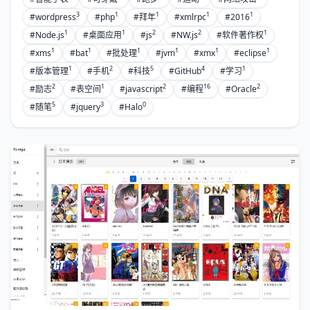
3
1
1
1
1
#wordpress
#php
#拜年
#xmlrpc
#2016
1
1
2
2
1
#Node.js
#桌面应用
#js
#NW.js
#软件著作权
1
1
1
1
1
1
#xms
#bat
#批处理
#jvm
#xmx
#eclipse
1
2
5
4
1
#版本管理
#手机
#科技
#GitHub
#学习
2
1
2
16
2
#励志
#表空间
#javascript
#编程
#Oracle
5
3
0
#随笔
#jquery
#Halo