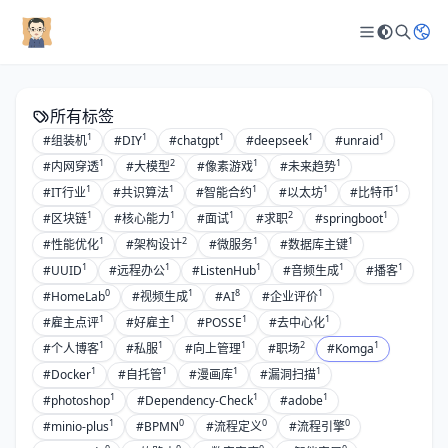
所有标签
1
1
1
1
1
#组装机
#DIY
#chatgpt
#deepseek
#unraid
1
2
1
1
#内网穿透
#大模型
#像素游戏
#未来趋势
1
1
1
1
1
#IT行业
#共识算法
#智能合约
#以太坊
#比特币
1
1
1
2
1
#区块链
#核心能力
#面试
#求职
#springboot
1
2
1
1
#性能优化
#架构设计
#微服务
#数据库主键
1
1
1
1
1
#UUID
#远程办公
#ListenHub
#音频生成
#播客
0
1
8
1
#HomeLab
#视频生成
#AI
#企业评价
1
1
1
1
#雇主点评
#好雇主
#POSSE
#去中心化
1
1
1
2
1
#个人博客
#私服
#向上管理
#职场
#Komga
1
1
1
1
#Docker
#自托管
#漫画库
#漏洞扫描
1
1
1
#photoshop
#Dependency-Check
#adobe
1
0
0
0
#minio-plus
#BPMN
#流程定义
#流程引擎