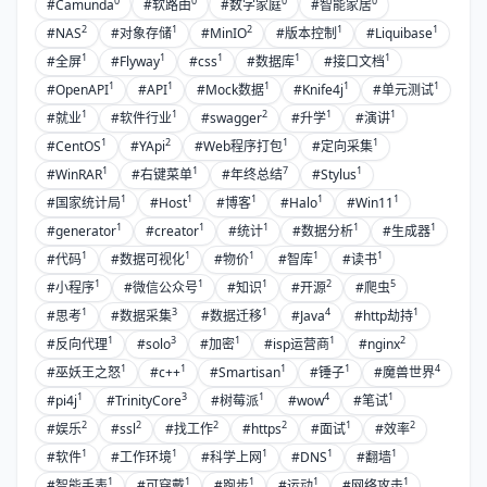
0
0
0
0
#Camunda
#软路由
#数字家庭
#智能家居
2
1
2
1
1
#NAS
#对象存储
#MinIO
#版本控制
#Liquibase
1
1
1
1
1
#全屏
#Flyway
#css
#数据库
#接口文档
1
1
1
1
1
#OpenAPI
#API
#Mock数据
#Knife4j
#单元测试
1
1
2
1
1
#就业
#软件行业
#swagger
#升学
#演讲
1
2
1
1
#CentOS
#YApi
#Web程序打包
#定向采集
1
1
7
1
#WinRAR
#右键菜单
#年终总结
#Stylus
1
1
1
1
1
#国家统计局
#Host
#博客
#Halo
#Win11
1
1
1
1
1
#generator
#creator
#统计
#数据分析
#生成器
1
1
1
1
1
#代码
#数据可视化
#物价
#智库
#读书
1
1
1
2
5
#小程序
#微信公众号
#知识
#开源
#爬虫
1
3
1
4
1
#思考
#数据采集
#数据迁移
#Java
#http劫持
1
3
1
1
2
#反向代理
#solo
#加密
#isp运营商
#nginx
1
1
1
1
4
#巫妖王之怒
#c++
#Smartisan
#锤子
#魔兽世界
1
3
1
4
1
#pi4j
#TrinityCore
#树莓派
#wow
#笔试
2
2
2
2
1
2
#娱乐
#ssl
#找工作
#https
#面试
#效率
1
1
1
1
1
#软件
#工作环境
#科学上网
#DNS
#翻墙
1
1
1
1
1
#智能手表
#可穿戴
#跑步
#运动
#网络攻击