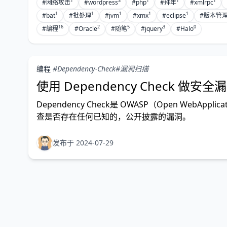
1
3
1
1
1
#网络攻击
#wordpress
#php
#拜年
#xmlrpc
1
1
1
1
1
#bat
#批处理
#jvm
#xmx
#eclipse
#版本管
16
2
5
3
0
#编程
#Oracle
#随笔
#jquery
#Halo
编程
#Dependency-Check
#漏洞扫描
使用 Dependency Check 做安
Dependency Check是 OWASP（Open WebApp
查是否存在任何已知的，公开披露的漏洞。
发布于 2024-07-29