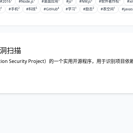
1
1
1
2
2
1
#2016
#Node.js
#桌面应用
#js
#NW.js
#软件著作权
#x
1
2
5
4
1
2
1
理
#手机
#科技
#GitHub
#学习
#励志
#表空间
#javas
全漏洞扫描
lication Security Project）的一个实用开源程序，用于识别项目