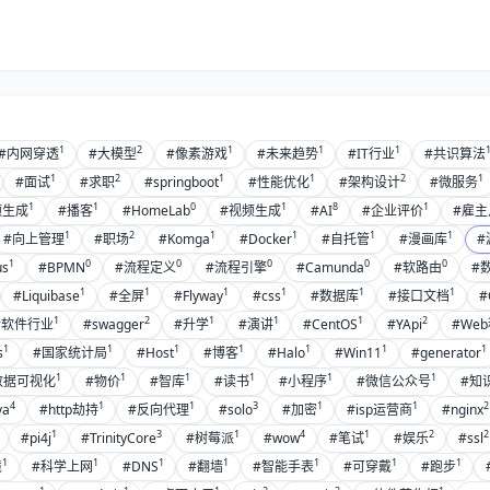
1
2
1
1
1
#内网穿透
#大模型
#像素游戏
#未来趋势
#IT行业
#共识算法
1
2
1
1
2
1
#面试
#求职
#springboot
#性能优化
#架构设计
#微服务
1
1
0
1
8
1
频生成
#播客
#HomeLab
#视频生成
#AI
#企业评价
#雇主
1
2
1
1
1
1
#向上管理
#职场
#Komga
#Docker
#自托管
#漫画库
#
1
0
0
0
0
0
us
#BPMN
#流程定义
#流程引擎
#Camunda
#软路由
#
1
1
1
1
1
1
#Liquibase
#全屏
#Flyway
#css
#数据库
#接口文档
#
1
2
1
1
1
2
#软件行业
#swagger
#升学
#演讲
#CentOS
#YApi
#We
1
1
1
1
1
1
1
s
#国家统计局
#Host
#博客
#Halo
#Win11
#generator
1
1
1
1
1
1
数据可视化
#物价
#智库
#读书
#小程序
#微信公众号
#知
4
1
1
3
1
1
2
va
#http劫持
#反向代理
#solo
#加密
#isp运营商
#nginx
1
3
1
4
1
2
2
#pi4j
#TrinityCore
#树莓派
#wow
#笔试
#娱乐
#ssl
1
1
1
1
1
1
1
境
#科学上网
#DNS
#翻墙
#智能手表
#可穿戴
#跑步