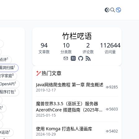
竹栏呓语
1
94
10
2
112644
文章数
分类数
评论数
访问量
1
点评
1
漏洞扫描
热门文章
0
数字家庭
1
OpenAPI
Java网络爬虫教程 第一章 爬虫概述
9285
2019-12-17
1
b程序打包
魔兽世界3.3.5（巫妖王）服务器
1
识
5603
AzerothCore 搭建指南（2025年攻
2025-01-15
略）
使用 Komga 打造私人漫画库
5402
1
#运动
2024-10-29