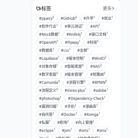
标签
更多
3
4
1
1
#jquery
#GitHub
#升学
#就业
1
1
1
#软件行业
#单元测试
#API
1
1
1
#Mock数据
#Knife4j
#接口文档
1
1
5
#OpenAPI
#Flyway
#科技
1
1
1
#数据库
#css
#全屏
1
1
2
#Liquibase
#版本控制
#MinIO
1
0
2
#对象存储
#智能家居
#NAS
0
1
0
#数字家庭
#版本管理
#软路由
0
0
0
#Camunda
#流程引擎
#BPMN
0
1
1
#流程定义
#minio-plus
#adobe
1
1
#photoshop
#Dependency-Check
1
2
1
#漏洞扫描
#手机
#漫画库
1
1
1
#自托管
#Docker
#Komga
1
2
1
#私服
#职场
#向上管理
1
1
1
1
#eclipse
#jvm
#xms
#xmx
1
1
1