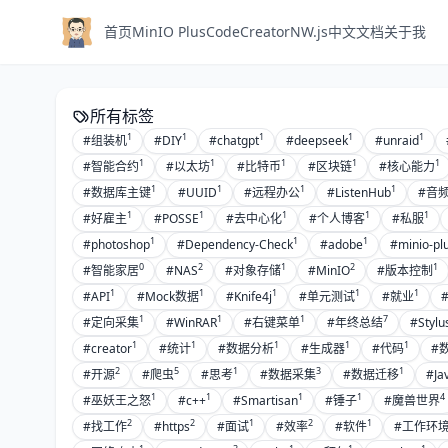
首页
MinIO Plus
CodeCreator
NW.js中文文档
关于我
所有标签
1
1
1
1
1
#组装机
#DIY
#chatgpt
#deepseek
#unraid
1
1
1
1
1
#智能合约
#以太坊
#比特币
#区块链
#核心能力
1
1
1
1
#数据库主键
#UUID
#远程办公
#ListenHub
#音
1
1
1
1
1
#好雇主
#POSSE
#去中心化
#个人博客
#私服
1
1
1
#photoshop
#Dependency-Check
#adobe
#minio-pl
0
2
1
2
1
#智能家居
#NAS
#对象存储
#MinIO
#版本控制
1
1
1
1
1
#API
#Mock数据
#Knife4j
#单元测试
#就业
1
1
1
7
#定向采集
#WinRAR
#右键菜单
#年终总结
#Stylu
1
1
1
1
1
#creator
#统计
#数据分析
#生成器
#代码
#
2
5
1
3
1
#开源
#爬虫
#思考
#数据采集
#数据迁移
#Ja
1
1
1
1
4
#巫妖王之怒
#c++
#Smartisan
#锤子
#魔兽世界
2
2
1
2
1
#找工作
#https
#面试
#效率
#软件
#工作环