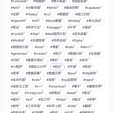
0
0
0
0
#Camunda
#软路由
#数字家庭
#智能家居
2
1
2
1
1
#NAS
#对象存储
#MinIO
#版本控制
#Liquibase
1
1
1
1
1
#全屏
#Flyway
#css
#数据库
#接口文档
1
1
1
1
1
#OpenAPI
#API
#Mock数据
#Knife4j
#单元测试
1
1
2
1
1
#就业
#软件行业
#swagger
#升学
#演讲
1
2
1
1
#CentOS
#YApi
#Web程序打包
#定向采集
1
1
7
1
#WinRAR
#右键菜单
#年终总结
#Stylus
1
1
1
1
1
#国家统计局
#Host
#博客
#Halo
#Win11
1
1
1
1
1
#generator
#creator
#统计
#数据分析
#生成器
1
1
1
1
1
#代码
#数据可视化
#物价
#智库
#读书
1
1
1
2
5
#小程序
#微信公众号
#知识
#开源
#爬虫
1
3
1
4
1
#思考
#数据采集
#数据迁移
#Java
#http劫持
1
3
1
1
2
#反向代理
#solo
#加密
#isp运营商
#nginx
1
1
1
1
4
#巫妖王之怒
#c++
#Smartisan
#锤子
#魔兽世界
1
3
1
4
1
#pi4j
#TrinityCore
#树莓派
#wow
#笔试
2
2
2
2
1
2
#娱乐
#ssl
#找工作
#https
#面试
#效率
1
1
1
1
1
#软件
#工作环境
#科学上网
#DNS
#翻墙
1
1
1
1
1
#智能手表
#可穿戴
#跑步
#运动
#网络攻击