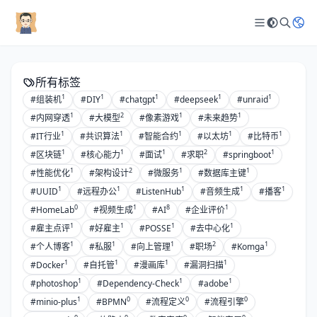
所有标签
1
1
1
1
1
#组装机
#DIY
#chatgpt
#deepseek
#unraid
1
2
1
1
#内网穿透
#大模型
#像素游戏
#未来趋势
1
1
1
1
1
#IT行业
#共识算法
#智能合约
#以太坊
#比特币
1
1
1
2
1
#区块链
#核心能力
#面试
#求职
#springboot
1
2
1
1
#性能优化
#架构设计
#微服务
#数据库主键
1
1
1
1
1
#UUID
#远程办公
#ListenHub
#音频生成
#播客
0
1
8
1
#HomeLab
#视频生成
#AI
#企业评价
1
1
1
1
#雇主点评
#好雇主
#POSSE
#去中心化
1
1
1
2
1
#个人博客
#私服
#向上管理
#职场
#Komga
1
1
1
1
#Docker
#自托管
#漫画库
#漏洞扫描
1
1
1
#photoshop
#Dependency-Check
#adobe
1
0
0
0
#minio-plus
#BPMN
#流程定义
#流程引擎