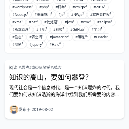
3
1
1
1
1
#wordpress
#php
#拜年
#xmlrpc
#2016
1
1
2
2
1
#Node.js
#桌面应用
#js
#NW.js
#软件著作权
1
1
1
1
1
1
#xms
#bat
#批处理
#jvm
#xmx
#eclipse
1
2
5
4
1
#版本管理
#手机
#科技
#GitHub
#学习
2
1
2
16
2
#励志
#表空间
#javascript
#编程
#Oracle
5
3
0
#随笔
#jquery
#Halo
阅读
#思考
#知识
#随笔
#励志
知识的高山，要如何攀登？
现代社会是一个信息时代，是一个知识爆炸的时代，我
们要如何从知识浩瀚的海洋中找到我们所需要的内容？
我们要如何梳理我们的知识从而形成自己的知识体系？
我们要如何以自己的知识体系指导我们的生活、工作？
发布于 2019-08-02
请带着以上问题阅读本文，相信您会有不小收获。