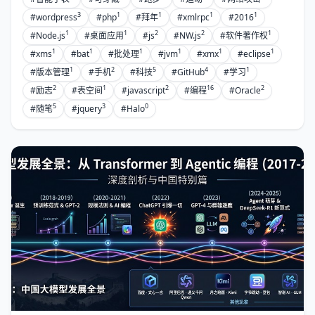
3
1
1
1
1
#wordpress
#php
#拜年
#xmlrpc
#2016
1
1
2
2
1
#Node.js
#桌面应用
#js
#NW.js
#软件著作权
1
1
1
1
1
1
#xms
#bat
#批处理
#jvm
#xmx
#eclipse
1
2
5
4
1
#版本管理
#手机
#科技
#GitHub
#学习
2
1
2
16
2
#励志
#表空间
#javascript
#编程
#Oracle
5
3
0
#随笔
#jquery
#Halo