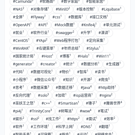
0
0
0
0
#Camunda
#软路由
#数字家庭
#智能家居
2
1
2
1
1
#NAS
#对象存储
#MinIO
#版本控制
#Liquibase
1
1
1
1
1
#全屏
#Flyway
#css
#数据库
#接口文档
1
1
1
1
1
#OpenAPI
#API
#Mock数据
#Knife4j
#单元测试
1
1
2
1
1
#就业
#软件行业
#swagger
#升学
#演讲
1
2
1
1
#CentOS
#YApi
#Web程序打包
#定向采集
1
1
7
1
#WinRAR
#右键菜单
#年终总结
#Stylus
1
1
1
1
1
#国家统计局
#Host
#博客
#Halo
#Win11
1
1
1
1
1
#generator
#creator
#统计
#数据分析
#生成器
1
1
1
1
1
#代码
#数据可视化
#物价
#智库
#读书
1
1
1
2
5
#小程序
#微信公众号
#知识
#开源
#爬虫
1
3
1
4
1
#思考
#数据采集
#数据迁移
#Java
#http劫持
1
3
1
1
2
#反向代理
#solo
#加密
#isp运营商
#nginx
1
1
1
1
4
#巫妖王之怒
#c++
#Smartisan
#锤子
#魔兽世界
1
3
1
4
1
#pi4j
#TrinityCore
#树莓派
#wow
#笔试
2
2
2
2
1
2
#娱乐
#ssl
#找工作
#https
#面试
#效率
1
1
1
1
1
#软件
#工作环境
#科学上网
#DNS
#翻墙
1
1
1
1
1
#智能手表
#可穿戴
#跑步
#运动
#网络攻击