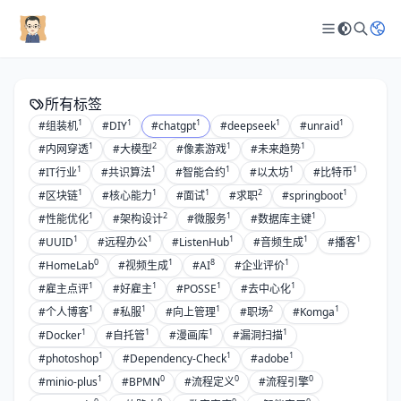
所有标签
1
1
1
1
1
#组装机
#DIY
#chatgpt
#deepseek
#unraid
1
2
1
1
#内网穿透
#大模型
#像素游戏
#未来趋势
1
1
1
1
1
#IT行业
#共识算法
#智能合约
#以太坊
#比特币
1
1
1
2
1
#区块链
#核心能力
#面试
#求职
#springboot
1
2
1
1
#性能优化
#架构设计
#微服务
#数据库主键
1
1
1
1
1
#UUID
#远程办公
#ListenHub
#音频生成
#播客
0
1
8
1
#HomeLab
#视频生成
#AI
#企业评价
1
1
1
1
#雇主点评
#好雇主
#POSSE
#去中心化
1
1
1
2
1
#个人博客
#私服
#向上管理
#职场
#Komga
1
1
1
1
#Docker
#自托管
#漫画库
#漏洞扫描
1
1
1
#photoshop
#Dependency-Check
#adobe
1
0
0
0
#minio-plus
#BPMN
#流程定义
#流程引擎