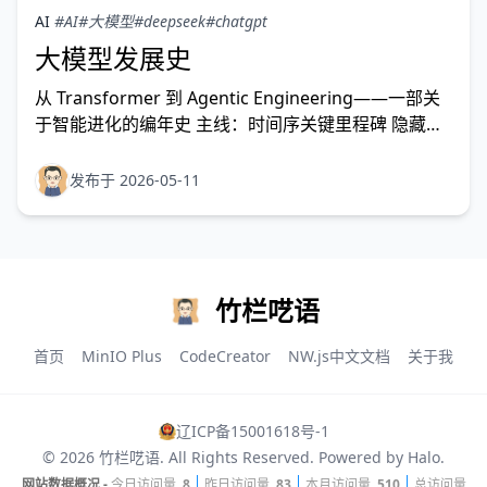
AI
#AI
#大模型
#deepseek
#chatgpt
大模型发展史
从 Transformer 到 Agentic Engineering——一部关
于智能进化的编年史 主线：时间序关键里程碑 隐藏脉
络：模型能力进化 · 工程方法论 · 普通人感知 特别章
节：中国大模型发展全景 参考来源：Wikipedia、学术
发布于 2026-05-11
论文、Karpathy 演进框架、网络搜索 目录 脉络总
竹栏呓语
首页
MinIO Plus
CodeCreator
NW.js中文文档
关于我
辽ICP备15001618号-1
© 2026
竹栏呓语
. All Rights Reserved. Powered by
Halo
.
网站数据概况 -
今日访问量
8
昨日访问量
83
本月访问量
510
总访问量