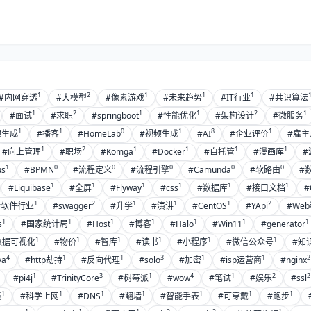
1
2
1
1
1
#内网穿透
#大模型
#像素游戏
#未来趋势
#IT行业
#共识算法
1
2
1
1
2
1
#面试
#求职
#springboot
#性能优化
#架构设计
#微服务
1
1
0
1
8
1
频生成
#播客
#HomeLab
#视频生成
#AI
#企业评价
#雇主
1
2
1
1
1
1
#向上管理
#职场
#Komga
#Docker
#自托管
#漫画库
#
1
0
0
0
0
0
us
#BPMN
#流程定义
#流程引擎
#Camunda
#软路由
#
1
1
1
1
1
1
#Liquibase
#全屏
#Flyway
#css
#数据库
#接口文档
#
1
2
1
1
1
2
#软件行业
#swagger
#升学
#演讲
#CentOS
#YApi
#We
1
1
1
1
1
1
1
s
#国家统计局
#Host
#博客
#Halo
#Win11
#generator
1
1
1
1
1
1
数据可视化
#物价
#智库
#读书
#小程序
#微信公众号
#知
4
1
1
3
1
1
2
va
#http劫持
#反向代理
#solo
#加密
#isp运营商
#nginx
1
3
1
4
1
2
2
#pi4j
#TrinityCore
#树莓派
#wow
#笔试
#娱乐
#ssl
1
1
1
1
1
1
1
境
#科学上网
#DNS
#翻墙
#智能手表
#可穿戴
#跑步