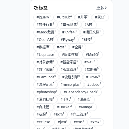
标签
更多
3
4
1
1
#jquery
#GitHub
#升学
#就业
1
1
1
#软件行业
#单元测试
#API
1
1
1
#Mock数据
#Knife4j
#接口文档
1
1
5
#OpenAPI
#Flyway
#科技
1
1
1
#数据库
#css
#全屏
1
1
2
#Liquibase
#版本控制
#MinIO
1
0
2
#对象存储
#智能家居
#NAS
0
1
0
#数字家庭
#版本管理
#软路由
0
0
0
#Camunda
#流程引擎
#BPMN
0
1
1
#流程定义
#minio-plus
#adobe
1
1
#photoshop
#Dependency-Check
1
2
1
#漏洞扫描
#手机
#漫画库
1
1
1
#自托管
#Docker
#Komga
1
2
1
#私服
#职场
#向上管理
1
1
1
1
#eclipse
#jvm
#xms
#xmx
1
1
1