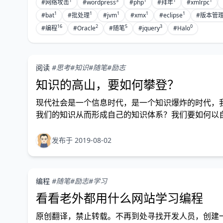
1
3
1
1
1
#网络攻击
#wordpress
#php
#拜年
#xmlrpc
1
1
1
1
1
#bat
#批处理
#jvm
#xmx
#eclipse
#版本管
16
2
5
3
0
#编程
#Oracle
#随笔
#jquery
#Halo
阅读
#思考
#知识
#随笔
#励志
知识的高山，要如何攀登？
现代社会是一个信息时代，是一个知识爆炸的时代，
我们的知识从而形成自己的知识体系？我们要如何以
您会有不小收获。
发布于 2019-08-02
编程
#随笔
#励志
#学习
看看老外都用什么网站学习编程
原创翻译，禁止转载。不再到处寻找开发人员，创建