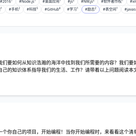
1
1
1
2
2
1
#2016
#Node.js
#桌面应用
#js
#NW.js
#软件著作权
#x
1
2
5
4
1
2
1
理
#手机
#科技
#GitHub
#学习
#励志
#表空间
#javas
我们要如何从知识浩瀚的海洋中找到我们所需要的内容？我们要
自己的知识体系指导我们的生活、工作？请带着以上问题阅读本
一个你自己的项目，开始编程！当你开始编程时，来看看这个清