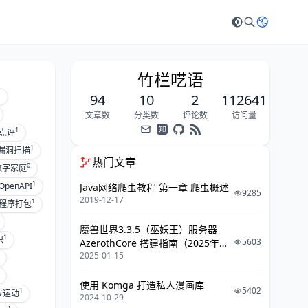
竹栏呓语
1
94
10
2
112641
文章数
分类数
评论数
访问量
1
点评
1
漏洞扫描
热门文章
0
数字家庭
1
OpenAPI
Java网络爬虫教程 第一章 爬虫概述
9285
2019-12-17
1
b程序打包
魔兽世界3.3.5（巫妖王）服务器
1
识
5603
AzerothCore 搭建指南（2025年攻
2025-01-15
略）
使用 Komga 打造私人漫画库
5402
1
#运动
2024-10-29