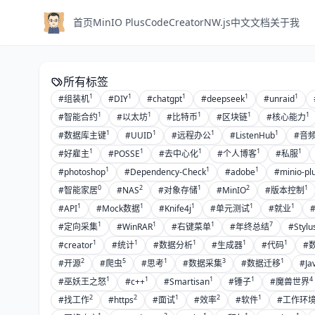
首页
MinIO Plus
CodeCreator
NW.js中文文档
关于我
所有标签
1
1
1
1
1
#组装机
#DIY
#chatgpt
#deepseek
#unraid
1
1
1
1
1
#智能合约
#以太坊
#比特币
#区块链
#核心能力
1
1
1
1
#数据库主键
#UUID
#远程办公
#ListenHub
#音
1
1
1
1
1
#好雇主
#POSSE
#去中心化
#个人博客
#私服
1
1
1
#photoshop
#Dependency-Check
#adobe
#minio-pl
0
2
1
2
1
#智能家居
#NAS
#对象存储
#MinIO
#版本控制
1
1
1
1
1
#API
#Mock数据
#Knife4j
#单元测试
#就业
1
1
1
7
#定向采集
#WinRAR
#右键菜单
#年终总结
#Stylu
1
1
1
1
1
#creator
#统计
#数据分析
#生成器
#代码
#
2
5
1
3
1
#开源
#爬虫
#思考
#数据采集
#数据迁移
#Ja
1
1
1
1
4
#巫妖王之怒
#c++
#Smartisan
#锤子
#魔兽世界
2
2
1
2
1
#找工作
#https
#面试
#效率
#软件
#工作环