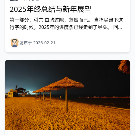
2025年终总结与新年展望
第一部分：引言 白驹过隙，忽然而已。 当指尖敲下这
行字的时候，2025年的进度条已经走到了尽头。 回看
去年的年终总结，结尾处我写下了“但行好事，莫问前
程”的祈愿。如今，站在39岁的尾巴上眺望40岁，我依
发布于 2026-02-21
然每天早上一片优甲乐，一片富马酸比索洛尔来压阵。
药没停，但人还在，且活得比去年更潇洒了。该吃吃，
该