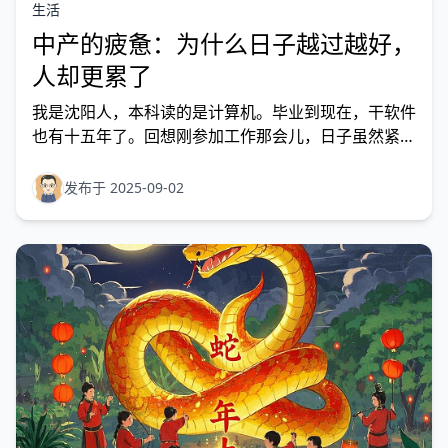
生活
中产的疲惫：为什么日子越过越好，
人却更累了
我是沈阳人，本科读的是计算机。毕业到现在，干软件
也有十五年了。回想刚参加工作那会儿，日子虽然紧巴
巴，但心态简单。那是 2010 年在东软工作，工资税前
2000 到手只有 1600，住在父母家的老楼里，吃饭基本
发布于 2025-09-02
靠父母投喂或者公司的食堂，衣服都是打折时随便买
点。别说旅游了，连周末休闲活动都少，生活基本