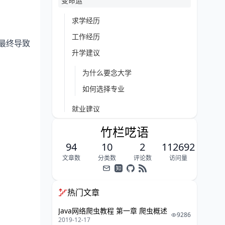
变命运
求学经历
工作经历
最终导致
升学建议
为什么要念大学
如何选择专业
就业建议
竹栏呓语
首先，看工作机会
94
再看学历要求分布
10
2
112692
文章数
分类数
评论数
访问量
最后，我给出的就业建议
结束
热门文章
Java网络爬虫教程 第一章 爬虫概述
9286
2019-12-17