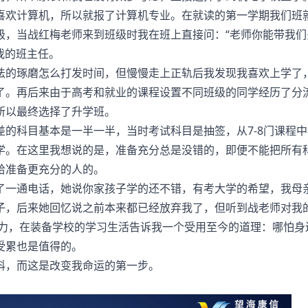
喜欢计算机，所以就报了计算机专业。在就读的第一学期我们班
级，当战红梅老师来到班级时我在班上直接问：“老师你能带我们
我的班主任。
法的琢磨怎么打发时间，但慢慢走上正轨后我发现我喜欢上学了
了。再后来由于高考和就业的课程设置不同班级的同学经历了分
所以最终选择了升学班。
的科目基本是一半一半，当时考试科目是抽签，从7-8门课程中
学。在这里我想说的是，准备充分总是没错的，即便不能把所有
给准备更充分的人的。
了一通电话，她说你家孩子学的还不错，有考大学的希望，我母
子，后来她回忆说之前本来都已经放弃我了，但听到战老师对我
努力，在装备学校的学习生活告诉我一个受用至今的道理：哪怕身
受累也是值得的。
科，而这是改变我命运的第一步。