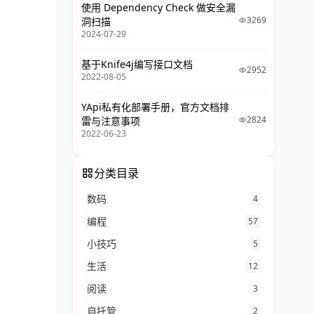
使用 Dependency Check 做安全漏
3269
洞扫描
2024-07-29
基于Knife4j编写接口文档
2952
2022-08-05
YApi私有化部署手册，官方文档排
2824
雷与注意事项
2022-06-23
分类目录
数码
4
编程
57
小技巧
5
生活
12
阅读
3
自托管
2