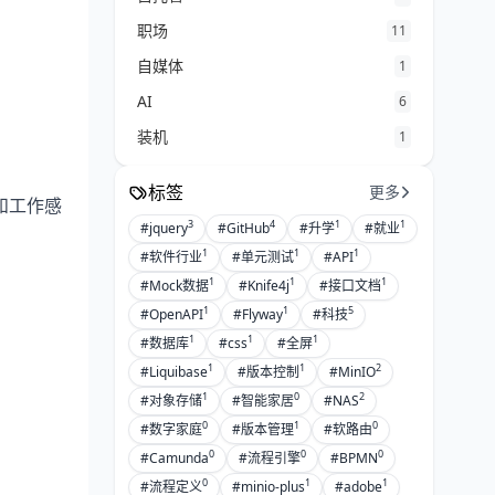
职场
11
自媒体
1
AI
6
装机
1
标签
更多
和工作感
3
4
1
1
#jquery
#GitHub
#升学
#就业
1
1
1
#软件行业
#单元测试
#API
1
1
1
#Mock数据
#Knife4j
#接口文档
1
1
5
#OpenAPI
#Flyway
#科技
1
1
1
#数据库
#css
#全屏
1
1
2
#Liquibase
#版本控制
#MinIO
1
0
2
#对象存储
#智能家居
#NAS
0
1
0
#数字家庭
#版本管理
#软路由
0
0
0
#Camunda
#流程引擎
#BPMN
0
1
1
#流程定义
#minio-plus
#adobe