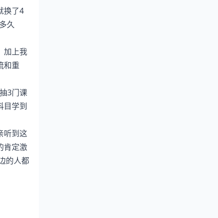
就换了4
多久
，加上我
流和重
抽3门课
科目学到
亲听到这
的肯定激
边的人都