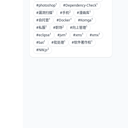
1
1
#photoshop
#Dependency-Check
1
2
1
#漏洞扫描
#手机
#漫画库
1
1
1
#自托管
#Docker
#Komga
1
2
1
#私服
#职场
#向上管理
1
1
1
1
#eclipse
#jvm
#xms
#xmx
1
1
1
#bat
#批处理
#软件著作权
2
#NW.js