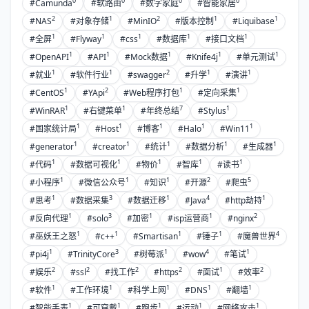
0
0
0
0
#Camunda
#软路由
#数字家庭
#智能家居
2
1
2
1
1
#NAS
#对象存储
#MinIO
#版本控制
#Liquibase
1
1
1
1
1
#全屏
#Flyway
#css
#数据库
#接口文档
1
1
1
1
1
#OpenAPI
#API
#Mock数据
#Knife4j
#单元测试
1
1
2
1
1
#就业
#软件行业
#swagger
#升学
#演讲
1
2
1
1
#CentOS
#YApi
#Web程序打包
#定向采集
1
1
7
1
#WinRAR
#右键菜单
#年终总结
#Stylus
1
1
1
1
1
#国家统计局
#Host
#博客
#Halo
#Win11
1
1
1
1
1
#generator
#creator
#统计
#数据分析
#生成器
1
1
1
1
1
#代码
#数据可视化
#物价
#智库
#读书
1
1
1
2
5
#小程序
#微信公众号
#知识
#开源
#爬虫
1
3
1
4
1
#思考
#数据采集
#数据迁移
#Java
#http劫持
1
3
1
1
2
#反向代理
#solo
#加密
#isp运营商
#nginx
1
1
1
1
4
#巫妖王之怒
#c++
#Smartisan
#锤子
#魔兽世界
1
3
1
4
1
#pi4j
#TrinityCore
#树莓派
#wow
#笔试
2
2
2
2
1
2
#娱乐
#ssl
#找工作
#https
#面试
#效率
1
1
1
1
1
#软件
#工作环境
#科学上网
#DNS
#翻墙
1
1
1
1
1
#智能手表
#可穿戴
#跑步
#运动
#网络攻击