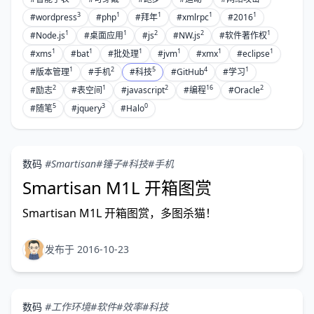
3
1
1
1
1
#wordpress
#php
#拜年
#xmlrpc
#2016
1
1
2
2
1
#Node.js
#桌面应用
#js
#NW.js
#软件著作权
1
1
1
1
1
1
#xms
#bat
#批处理
#jvm
#xmx
#eclipse
1
2
5
4
1
#版本管理
#手机
#科技
#GitHub
#学习
2
1
2
16
2
#励志
#表空间
#javascript
#编程
#Oracle
5
3
0
#随笔
#jquery
#Halo
数码
#Smartisan
#锤子
#科技
#手机
Smartisan M1L 开箱图赏
Smartisan M1L 开箱图赏，多图杀猫！
发布于 2016-10-23
数码
#工作环境
#软件
#效率
#科技