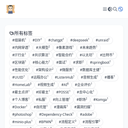
所有标签
1
1
1
1
1
#组装机
#DIY
#chatgpt
#deepseek
#unraid
1
2
1
1
#内网穿透
#大模型
#像素游戏
#未来趋势
1
1
1
1
1
#IT行业
#共识算法
#智能合约
#以太坊
#比特币
1
1
1
2
1
#区块链
#核心能力
#面试
#求职
#springboot
1
2
1
1
#性能优化
#架构设计
#微服务
#数据库主键
1
1
1
1
1
#UUID
#远程办公
#ListenHub
#音频生成
#播客
0
1
8
1
#HomeLab
#视频生成
#AI
#企业评价
1
1
1
1
#雇主点评
#好雇主
#POSSE
#去中心化
1
1
1
2
1
#个人博客
#私服
#向上管理
#职场
#Komga
1
1
1
1
#Docker
#自托管
#漫画库
#漏洞扫描
1
1
1
#photoshop
#Dependency-Check
#adobe
1
0
0
0
#minio-plus
#BPMN
#流程定义
#流程引擎