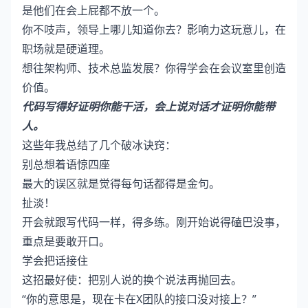
是他们在会上屁都不放一个。
你不吱声，领导上哪儿知道你去？影响力这玩意儿，在
职场就是硬道理。
想往架构师、技术总监发展？你得学会在会议室里创造
价值。
代码写得好证明你能干活，会上说对话才证明你能带
人。
这些年我总结了几个破冰诀窍：
别总想着语惊四座
最大的误区就是觉得每句话都得是金句。
扯淡！
开会就跟写代码一样，得多练。刚开始说得磕巴没事，
重点是要敢开口。
学会把话接住
这招最好使：把别人说的换个说法再抛回去。
“你的意思是，现在卡在X团队的接口没对接上？”