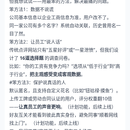
但我想试试——用最笨的方法，解决最痛的问题。
笨方法1：数据不说谎
公司基本信息以企业工商信息为准，用户改不了。
同一家公司有多个名字？系统自动关联，历史曾用名一
目了然。
笨方法2：让员工“说人话”
传统点评网站只有“五星好评”或“一星泄愤”，但我们设
计了
16道选择题
的调查问卷。
比如：“你的工资有竞争力吗？”选项从“低于行业”到“高
于行业”，
把主观感受变成客观数据
。
#笨方法3：保护说真话的人
默认匿名，且支持自定义花名（比如“钮祜禄·摸鱼”）。
上传工牌或劳动合同认证的用户，评分权重翻10倍
——
让真员工的声音更响
。（计划功能，后续上线）
好友互关才能看到彼此真实身份，避免同事“顺着网线
找上门”。 （计划功能，后续上线）